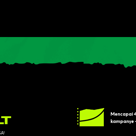
Mencapai 4
LT
kampanye —
SA!