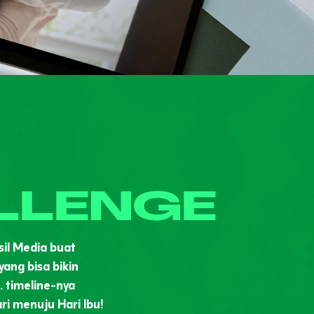
LLENGE
sil Media buat
 yang bisa bikin
.. timeline-nya
ri menuju Hari Ibu!