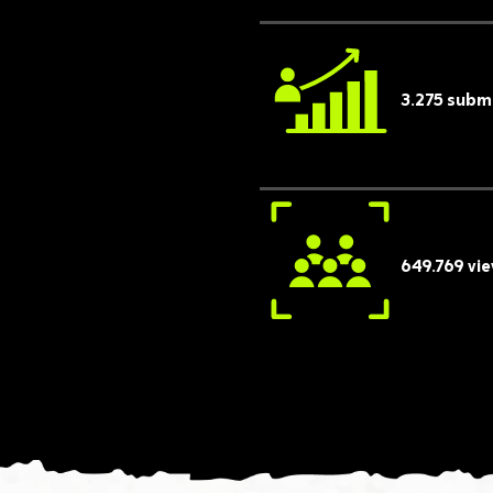
3.275 submi
649.769 vie