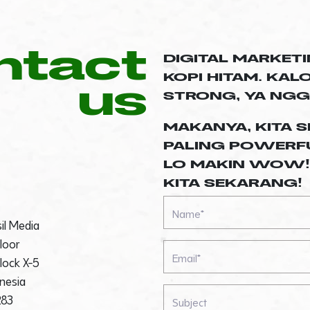
ntact
DIGITAL MARKETI
KOPI HITAM. KA
us
STRONG, YA NG
MAKANYA, KITA S
PALING POWERFU
LO MAKIN WOW!
KITA SEKARANG!
il Media
Floor
Block X-5
onesia
283