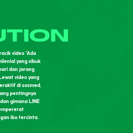
UTION
acik video "Ada
ilenial yang sibuk
ari dan jarang
Lewat video yang
eraktif di sosmed,
tang pentingnya
 dan gimana LINE
mempererat
gan ibu tercinta.