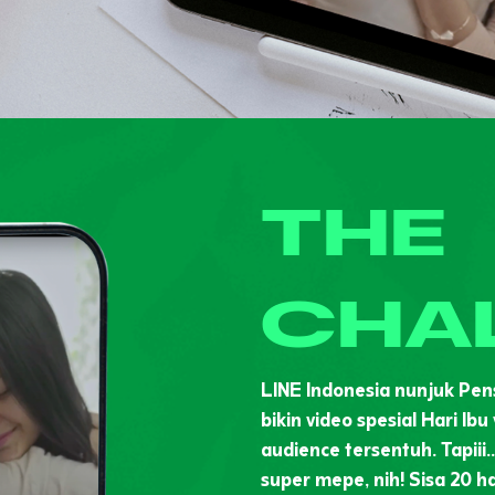
THE
CHA
LINE Indonesia nunjuk Pen
bikin video spesial Hari Ibu
audience tersentuh. Tapiii.
super mepe, nih! Sisa 20 ha